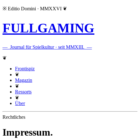
※
Editio Domini · MMXXVI
❦
FULLGAMING
—
Journal für Spielkultur · seit MMXIII.
—
❦
Frontispiz
❦
Magazin
❦
Ressorts
❦
Über
Rechtliches
Impressum.